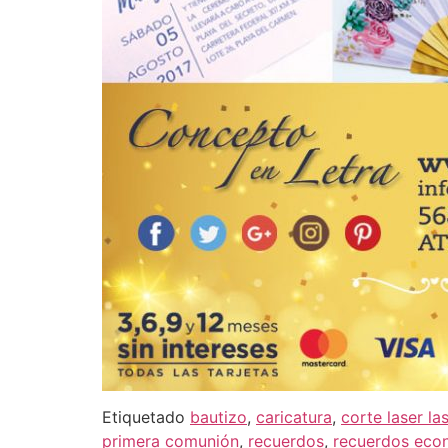
Etiquetado
bautizo
,
caricatura
,
corte laser la
primera comunión
,
recuerdos
,
recuerdos eco