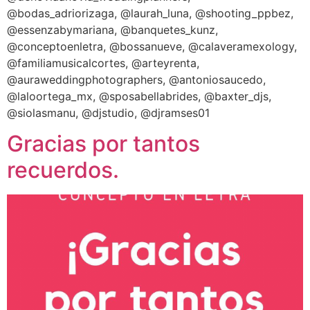
@bodas_adriorizaga, @laurah_luna, @shooting_ppbez,
@essenzabymariana, @banquetes_kunz,
@conceptoenletra, @bossanueve, @calaveramexology,
@familiamusicalcortes, @arteyrenta,
@auraweddingphotographers, @antoniosaucedo,
@laloortega_mx, @sposabellabrides, @baxter_djs,
@siolasmanu, @djstudio, @djramses01
Gracias por tantos
recuerdos.