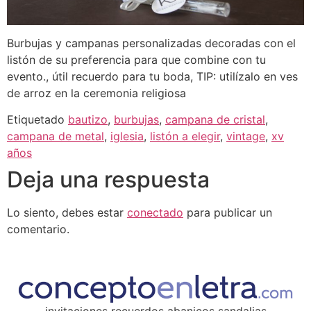
Burbujas y campanas personalizadas decoradas con el
listón de su preferencia para que combine con tu
evento., útil recuerdo para tu boda, TIP: utilízalo en ves
de arroz en la ceremonia religiosa
Etiquetado
bautizo
,
burbujas
,
campana de cristal
,
campana de metal
,
iglesia
,
listón a elegir
,
vintage
,
xv
años
Deja una respuesta
Lo siento, debes estar
conectado
para publicar un
comentario.