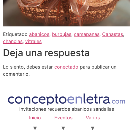
Etiquetado
abanicos
,
burbujas
,
camapanas
,
Canastas
,
chanclas
,
vitrales
Deja una respuesta
Lo siento, debes estar
conectado
para publicar un
comentario.
invitaciones recuerdos abanicos sandalias
Inicio
Eventos
Varios