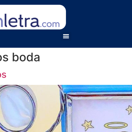
os boda
os