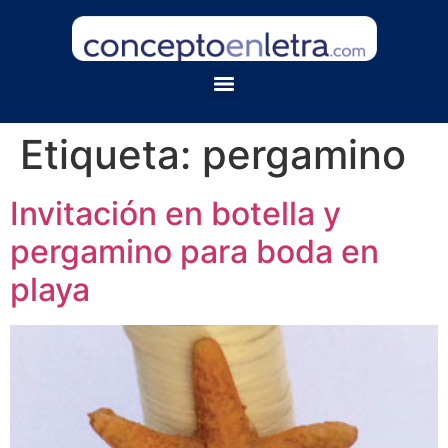
Etiqueta:
pergamino
Invitación en botella y
pergamino para boda en
playa