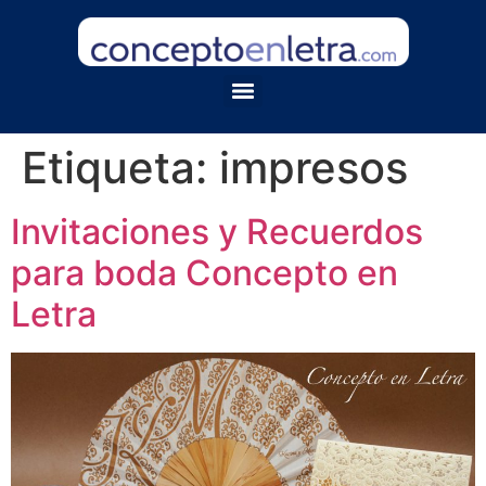
Etiqueta:
impresos
Invitaciones y Recuerdos
para boda Concepto en
Letra