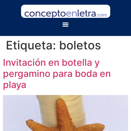
Etiqueta:
boletos
Invitación en botella y
pergamino para boda en
playa