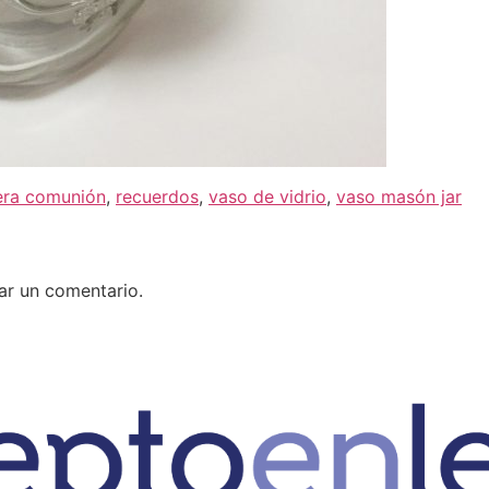
era comunión
,
recuerdos
,
vaso de vidrio
,
vaso masón jar
ar un comentario.