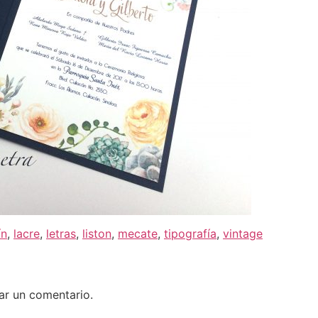
ín
,
lacre
,
letras
,
liston
,
mecate
,
tipografía
,
vintage
ar un comentario.