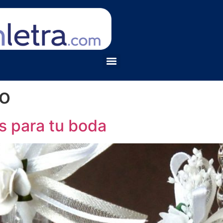
ro
 para tu boda