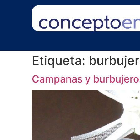
Etiqueta:
burbuje
Campanas y burbujeros